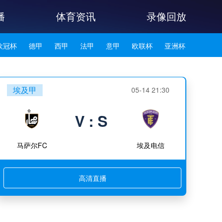
播
体育资讯
录像回放
欧冠杯
德甲
西甲
法甲
意甲
欧联杯
亚洲杯
韩K联
埃及甲
05-14 21:30
V : S
马萨尔FC
埃及电信
高清直播