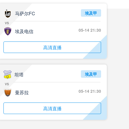
05月24日 重庆铜梁龙vs河南 全场录像回放
标签
2024年5月21日
足协杯第3轮
马萨尔FC
埃及甲
vs
05月23日 苏州东吴vs上海海港 全场录像
05-14 21:30
埃及电信
标签
比赛录像
上海海港
05月23日 广西平果vs成都蓉城 全场录像
高清直播
标签
比赛录像
成都蓉城
05月23日 曼城vs伯恩茅斯 全场录像回放
坦塔
埃及甲
标签
2025年5月21日
英超第37轮
vs
05月22日 石家庄功夫vs北京国安 全场录像
05-14 21:30
曼苏拉
标签
比赛录像
北京国安
高清直播
05月22日 水晶宫vs狼队 全场录像回放
标签
2025年5月21日
英超第37轮