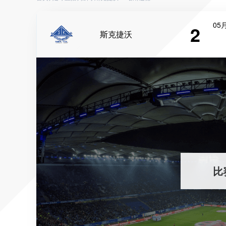
05月
2
斯克捷沃
比