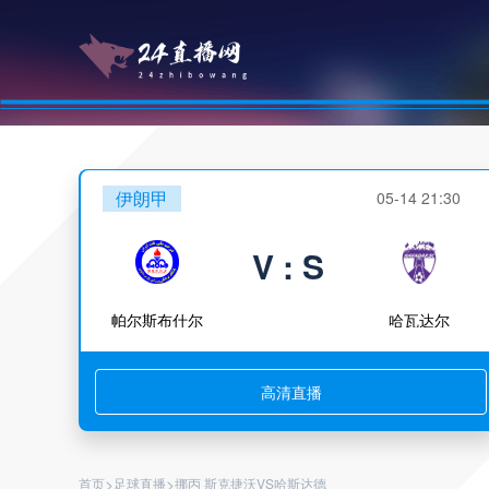
伊朗甲
05-14 21:30
V : S
帕尔斯布什尔
哈瓦达尔
高清直播
>
>
首页
足球直播
挪丙 斯克捷沃VS哈斯达德