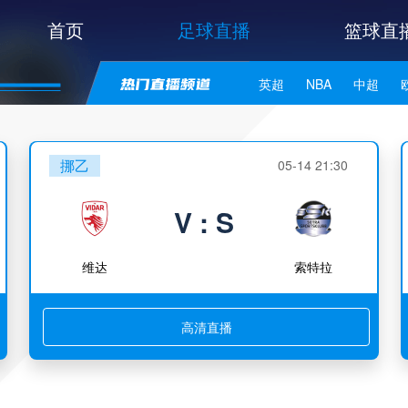
首页
足球直播
篮球直
英超
NBA
中超
世亚预
中甲
日职联
挪乙
05-14 21:30
V : S
维达
索特拉
高清直播